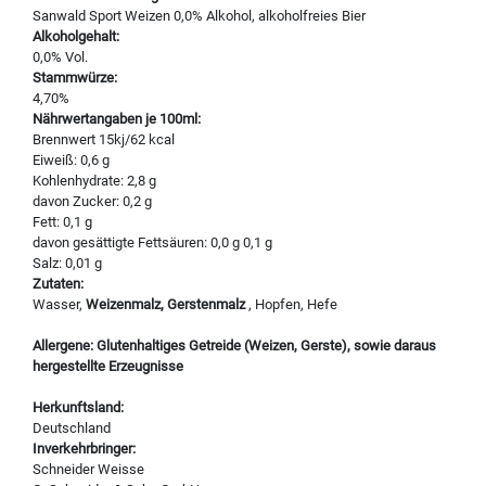
Sanwald Sport Weizen 0,0% Alkohol, alkoholfreies Bier
Alkoholgehalt:
0,0% Vol.
Stammwürze:
4,70%
Nährwertangaben je 100ml:
Brennwert 15kj/62 kcal
Eiweiß: 0,6 g
Kohlenhydrate: 2,8 g
davon Zucker: 0,2 g
Fett: 0,1 g
davon gesättigte Fettsäuren: 0,0 g 0,1 g
Salz: 0,01 g
Zutaten:
Wasser,
Weizenmalz, Gerstenmalz
, Hopfen, Hefe
Allergene: Glutenhaltiges Getreide (Weizen, Gerste), sowie daraus
hergestellte Erzeugnisse
Herkunftsland:
Deutschland
Inverkehrbringer:
Schneider Weisse