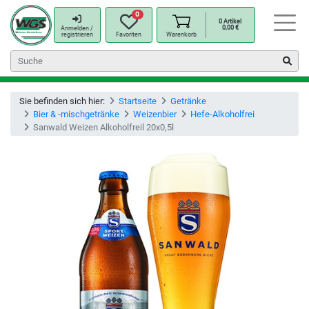
0
0
Artikel
0,00
€
Anmelden /
registrieren
Favoriten
Warenkorb
Sie befinden sich hier:
Startseite
Getränke
Bier & -mischgetränke
Weizenbier
Hefe-Alkoholfrei
Sanwald Weizen Alkoholfreil 20x0,5l