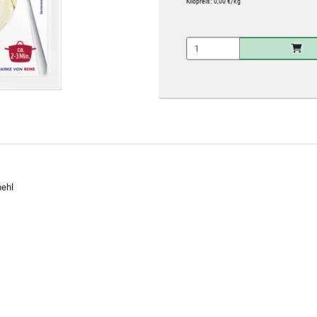
Kilopreis:
0,00 €/kg
mehl