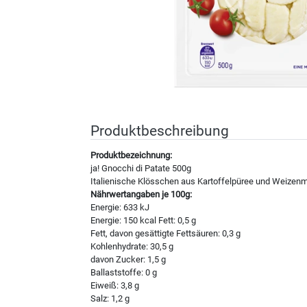
Produktbeschreibung
Produktbezeichnung:
ja! Gnocchi di Patate 500g
Italienische Klösschen aus Kartoffelpüree und Weizen
Nährwertangaben je 100g:
Energie: 633 kJ
Energie: 150 kcal Fett: 0,5 g
Fett, davon gesättigte Fettsäuren: 0,3 g
Kohlenhydrate: 30,5 g
davon Zucker: 1,5 g
Ballaststoffe: 0 g
Eiweiß: 3,8 g
Salz: 1,2 g