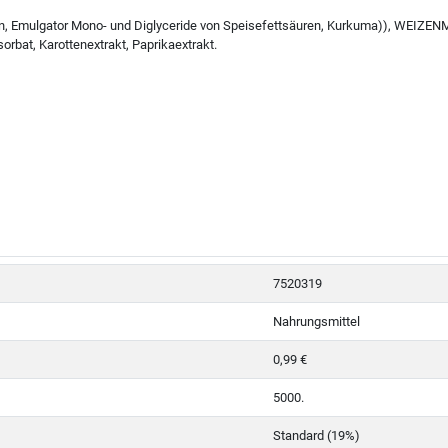
eln, Emulgator Mono- und Diglyceride von Speisefettsäuren, Kurkuma)), WEIZENM
rbat, Karottenextrakt, Paprikaextrakt.
7520319
Nahrungsmittel
0,99 €
5000.
Standard (19%)