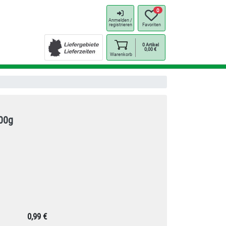
0
Anmelden /
registrieren
Favoriten
0
Artikel
0,00
€
Warenkorb
500g
0,99 €