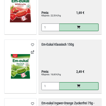
Preis:
1,69 €
Kilopreis:
22,53 €/kg
Em-Eukal Klassisch 150g
Preis:
2,49 €
Kilopreis:
16,60 €/kg
Em-eukal Ingwer-Orange Zuckerfrei 75g -