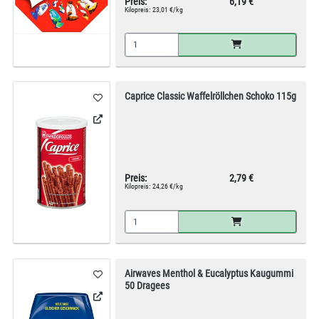
Preis:
6,19 €
Kilopreis:
23,01 €/kg
Caprice Classic Waffelröllchen Schoko 115g
Preis:
2,79 €
Kilopreis:
24,26 €/kg
Airwaves Menthol & Eucalyptus Kaugummi
50 Dragees