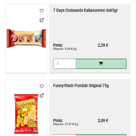
7 Days Croissants Kakaocreme 4x65gr
Preis:
2,29 €
Kilopreis:
9,54 €/kg
Funny-frisch Pombär Original 75g
Preis:
2,09 €
Kilopreis:
27,87 €/kg