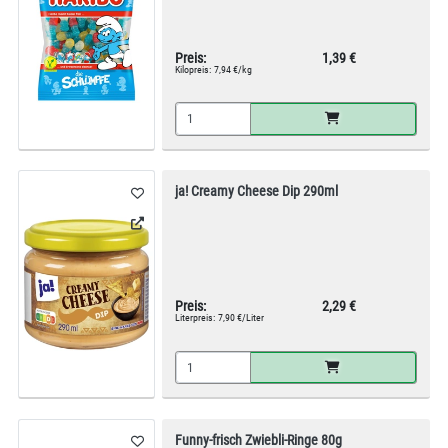
Preis:
1,39 €
Kilopreis:
7,94 €/kg
ja! Creamy Cheese Dip 290ml
Preis:
2,29 €
Literpreis:
7,90 €/Liter
Funny-frisch Zwiebli-Ringe 80g