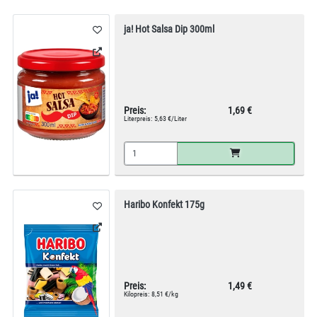
ja! Hot Salsa Dip 300ml
Preis:
1,69 €
Literpreis:
5,63 €/Liter
Haribo Konfekt 175g
Preis:
1,49 €
Kilopreis:
8,51 €/kg