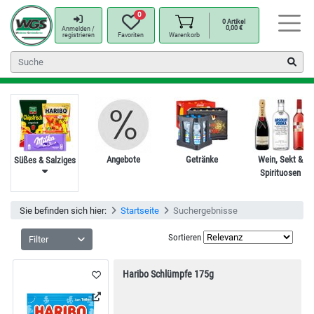
0
0
Artikel
0,00
€
Anmelden /
registrieren
Favoriten
Warenkorb
Angebote
Getränke
Wein, Sekt &
Süßes & Salziges
Spirituosen
Sie befinden sich hier:
Startseite
Suchergebnisse
Sortieren
Filter
Haribo Schlümpfe 175g