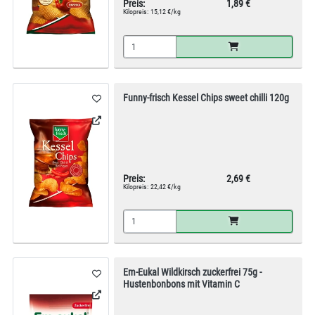
Preis:
1,89 €
Kilopreis:
15,12 €/kg
Funny-frisch Kessel Chips sweet chilli 120g
Preis:
2,69 €
Kilopreis:
22,42 €/kg
Em-Eukal Wildkirsch zuckerfrei 75g -
Hustenbonbons mit Vitamin C