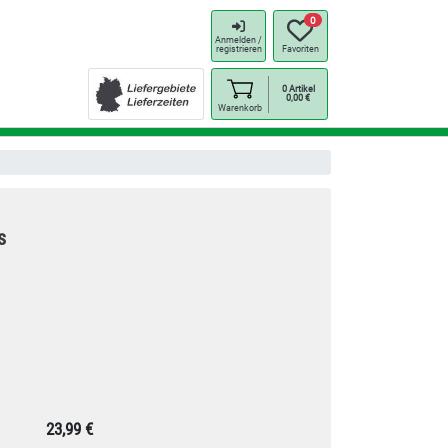
0
Anmelden /
registrieren
Favoriten
0
Artikel
0,00
€
Warenkorb
s
23,99 €