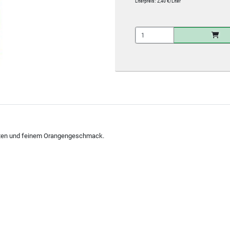
Literpreis:
2,40 €/Liter
akten und feinem Orangengeschmack.