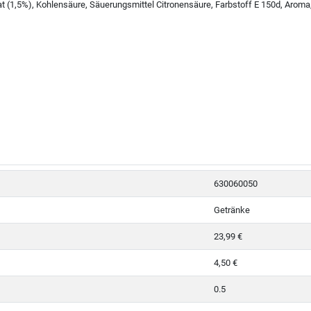
(1,5%), Kohlensäure, Säuerungsmittel Citronensäure, Farbstoff E 150d, Aroma, 
630060050
Getränke
23,99 €
4,50 €
0.5