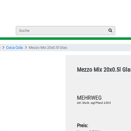
o
Coca Cola
Mezzo Mix 20x0.5l Glas
Mezzo Mix 20x0.5l Gla
MEHRWEG
inkl. MwSt. zzgl Pfand: 4,50 €
Preis: