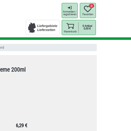
0
Anmelden /
registrieren
Favoriten
0
Artikel
0,00
€
Warenkorb
0ml
reme 200ml
6,29 €