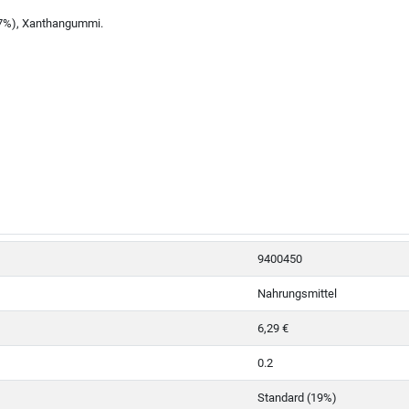
,7%), Xanthangummi.
9400450
Nahrungsmittel
6,29 €
0.2
Standard (19%)