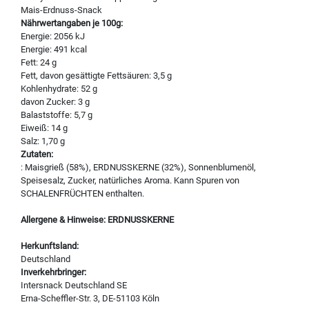
Mais-Erdnuss-Snack
Nährwertangaben je 100g:
Energie: 2056 kJ
Energie: 491 kcal
Fett: 24 g
Fett, davon gesättigte Fettsäuren: 3,5 g
Kohlenhydrate: 52 g
davon Zucker: 3 g
Balaststoffe: 5,7 g
Eiweiß: 14 g
Salz: 1,70 g
Zutaten:
: Maisgrieß (58%), ERDNUSSKERNE (32%), Sonnenblumenöl,
Speisesalz, Zucker, natürliches Aroma. Kann Spuren von
SCHALENFRÜCHTEN enthalten.
Allergene & Hinweise: ERDNUSSKERNE
Herkunftsland:
Deutschland
Inverkehrbringer:
Intersnack Deutschland SE
Erna-Scheffler-Str. 3, DE-51103 Köln