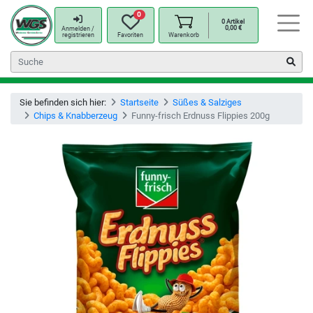
0
0
Artikel
0,00
€
Anmelden /
registrieren
Favoriten
Warenkorb
Sie befinden sich hier:
Startseite
Süßes & Salziges
Chips & Knabberzeug
Funny-frisch Erdnuss Flippies 200g