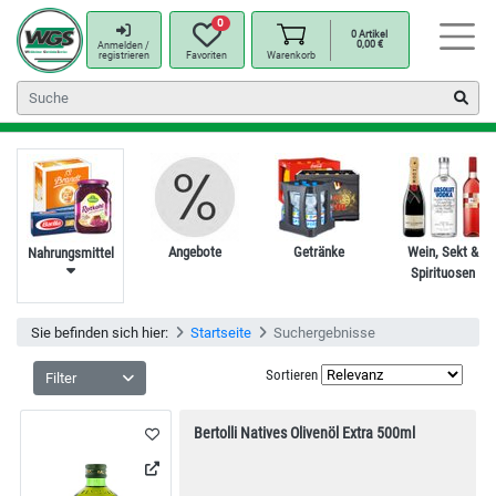
0
0
Artikel
0,00
€
Anmelden /
registrieren
Favoriten
Warenkorb
Angebote
Getränke
Wein, Sekt &
Nahrungsmittel
Spirituosen
Sie befinden sich hier:
Startseite
Suchergebnisse
Sortieren
Filter
Bertolli Natives Olivenöl Extra 500ml