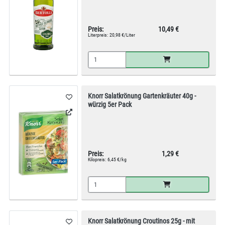
Preis:
10,49 €
Literpreis:
20,98 €/Liter
Knorr Salatkrönung Gartenkräuter 40g -
würzig 5er Pack
Preis:
1,29 €
Kilopreis:
6,45 €/kg
Knorr Salatkrönung Croutinos 25g - mit