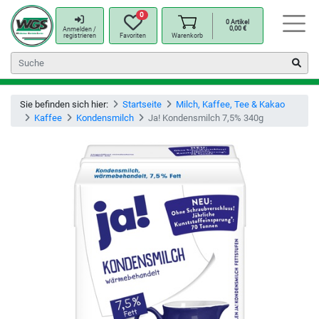
0
0
Artikel
0,00
€
Anmelden /
registrieren
Favoriten
Warenkorb
Sie befinden sich hier:
Startseite
Milch, Kaffee, Tee & Kakao
Kaffee
Kondensmilch
Ja! Kondensmilch 7,5% 340g