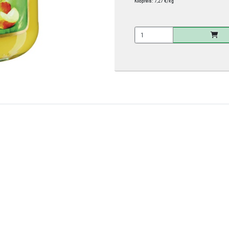
Kilopreis:
7,27 €/kg