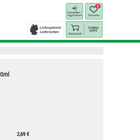
0
Anmelden /
registrieren
Favoriten
0
Artikel
0,00
€
Warenkorb
70ml
2,69 €