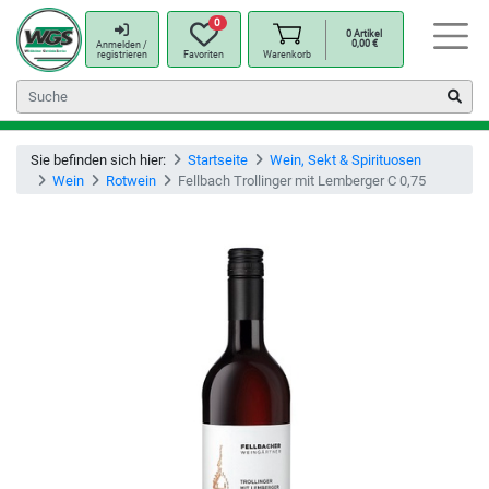
0
0
Artikel
0,00
€
Anmelden /
registrieren
Favoriten
Warenkorb
Sie befinden sich hier:
Startseite
Wein, Sekt & Spirituosen
Wein
Rotwein
Fellbach Trollinger mit Lemberger C 0,75