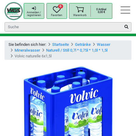
0
0
Artikel
0,00
€
Anmelden /
registrieren
Favoriten
Warenkorb
Sie befinden sich hier:
Startseite
Getränke
Wasser
Mineralwasser
Naturell / Still 0,7l * 0,75l * 1,0l * 1,5l
Volvic naturelle 6x1,5l