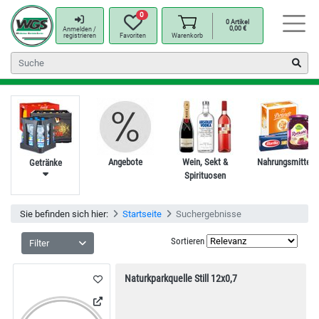
0
0
Artikel
0,00
€
Anmelden /
registrieren
Favoriten
Warenkorb
Angebote
Wein, Sekt &
Nahrungsmittel
Getränke
Spirituosen
Sie befinden sich hier:
Startseite
Suchergebnisse
Sortieren
Filter
Naturkparkquelle Still 12x0,7