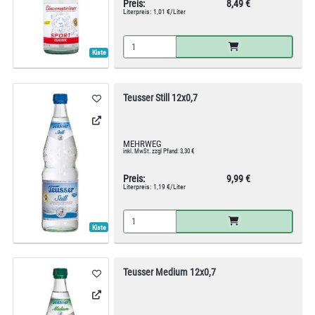
Preis:
8,49 €
Literpreis:
1,01 €/Liter
Kiste
Teusser Still 12x0,7
MEHRWEG
inkl. MwSt. zzgl Pfand: 3,30 €
Preis:
9,99 €
Literpreis:
1,19 €/Liter
Kiste
Teusser Medium 12x0,7