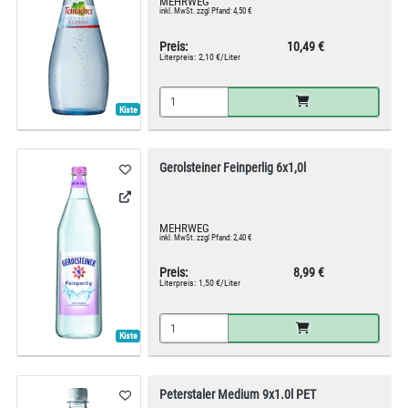
MEHRWEG
inkl. MwSt. zzgl Pfand: 4,50 €
Preis:
10,49 €
Literpreis:
2,10 €/Liter
Kiste
Gerolsteiner Feinperlig 6x1,0l
MEHRWEG
inkl. MwSt. zzgl Pfand: 2,40 €
Preis:
8,99 €
Literpreis:
1,50 €/Liter
Kiste
Peterstaler Medium 9x1.0l PET