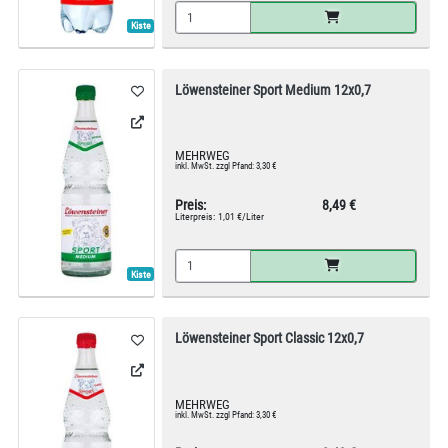
Kiste
Löwensteiner Sport Medium 12x0,7
MEHRWEG
inkl. MwSt. zzgl Pfand: 3,30 €
Preis:
8,49 €
Literpreis:
1,01 €/Liter
Kiste
Löwensteiner Sport Classic 12x0,7
MEHRWEG
inkl. MwSt. zzgl Pfand: 3,30 €