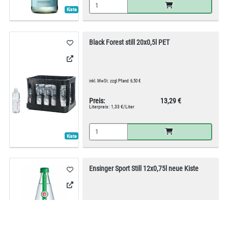
Kiste
Black Forest still 20x0,5l PET
inkl. MwSt. zzgl Pfand: 6,50 €
Preis:
13,29 €
Literpreis:
1,33 €/Liter
Kiste
Ensinger Sport Still 12x0,75l neue Kiste
MEHRWEG
inkl. MwSt. zzgl Pfand: 3,30 €
Preis:
9,99 €