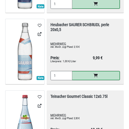
Kiste
Heubacher SAURER SCHBRUDL perle
20x0,5
MEHRWEG
inkl. MwSt. zzgl Pfand: 3,10 €
Preis:
9,99 €
Literpreis:
1,00 €/Liter
Kiste
Teinacher Gourmet Classic 12x0.75l
MEHRWEG
inkl. MwSt. zzgl Pfand: 3,30 €