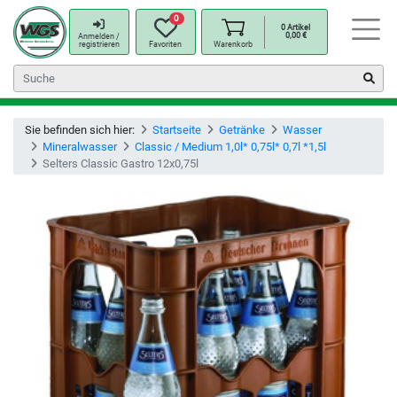
0
0
Artikel
0,00
€
Anmelden /
registrieren
Favoriten
Warenkorb
Sie befinden sich hier:
Startseite
Getränke
Wasser
Mineralwasser
Classic / Medium 1,0l* 0,75l* 0,7l *1,5l
Selters Classic Gastro 12x0,75l