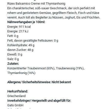
Rizes Balsamico Creme mit Thymianhonig
Ein charakterischer, süß-sauer Geschmack, der sich perfekt mit
rohem und geröstetem Gemüse, gegrilltem Fleisch, Fisch und Käse
vereint. Auch toll als Begleiter zu Nüssen, Joghurt, Eis und Früchten.
Nährwertangaben je 100ml:
Energie: 911 kcal
Energie: 217 kJ
Fett: 0 g
Fett, davon gesättigte Fettsäuren: 0 g
Kohlenhydrate: 49 g
davon Zucker: 48 g
Eiweiß: 0 g
Salz: 0 g
Zutaten:
Konzentrierter Traubenmost (65%), Traubenessig (19%),
Thymianhonig (16%)
Allergene/ Sicherheitshinweise: Nicht bekannt
Herkunftsland:
Griechenland
Inverkehrbringer/ Hergestellt und abgefüllt für:
Gato GmbH