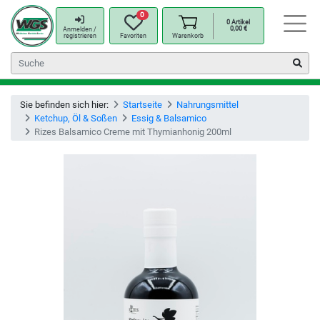
0
0
Artikel
0,00
€
Anmelden /
registrieren
Favoriten
Warenkorb
Sie befinden sich hier:
Startseite
Nahrungsmittel
Ketchup, Öl & Soßen
Essig & Balsamico
Rizes Balsamico Creme mit Thymianhonig 200ml