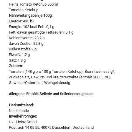
Heinz Tomato Ketchup 500ml
Tomaten Ketchup
Nährwertangaben je 100g:
Energie: 435 kJ
Energie: 102 kcal Fett: 0,1 g
Fett, davon gesättigte Fettsäuren: 0,1 g
Kohlenhydrate: 23,2 g
davon Zucker: 22,8 g
Ballaststoffe: - g
Eiweiß: 1,2 g
Salz: 1,8 g
Zutaten:
Tomaten (148 g pro 100 g Tomaten Ketchup), Branntweinessig*,
Zucker, Salz, Gewürz- und Kräuterextrakte (enthält SELLERIE),
Gewürz. *Österreich: Weingeistessig
Allergene: Enthält: Sellerie und Sellerieerzeugnisse.
Herkunftsland:
Niederlande
Inverkehrbringer:
H.J. Heinz GmbH
Postfach 14 05 55, 40075 Düsseldorf, Deutschland