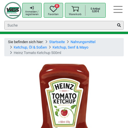
0
0
Artikel
0,00
€
Anmelden /
registrieren
Favoriten
Warenkorb
Sie befinden sich hier:
Startseite
Nahrungsmittel
Ketchup, Öl & Soßen
Ketchup, Senf & Mayo
Heinz Tomato Ketchup 500ml