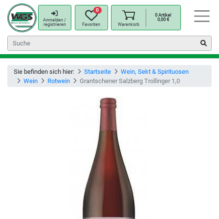
0
0
Artikel
0,00
€
Anmelden /
registrieren
Favoriten
Warenkorb
Sie befinden sich hier:
Startseite
Wein, Sekt & Spirituosen
Wein
Rotwein
Grantschener Salzberg Trollinger 1,0