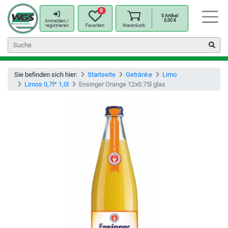
0
0
Artikel
0,00
€
Anmelden /
registrieren
Favoriten
Warenkorb
Sie befinden sich hier:
Startseite
Getränke
Limo
Limos 0,7l* 1,0l
Ensinger Orange 12x0.75l glas