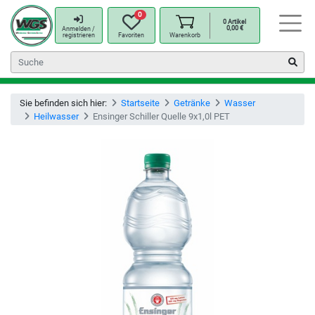
0
0
Artikel
0,00
€
Anmelden /
registrieren
Favoriten
Warenkorb
Sie befinden sich hier:
Startseite
Getränke
Wasser
Heilwasser
Ensinger Schiller Quelle 9x1,0l PET