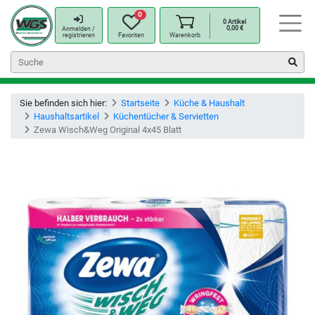
0
0
Artikel
0,00
€
Anmelden /
registrieren
Favoriten
Warenkorb
Sie befinden sich hier:
Startseite
Küche & Haushalt
Haushaltsartikel
Küchentücher & Servietten
Zewa Wisch&Weg Original 4x45 Blatt