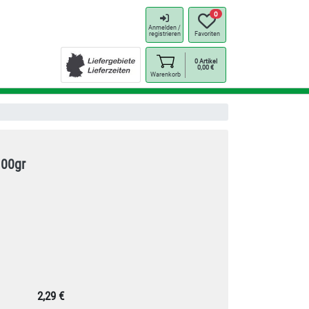
0
Anmelden /
registrieren
Favoriten
0
Artikel
0,00
€
Warenkorb
100gr
2,29 €