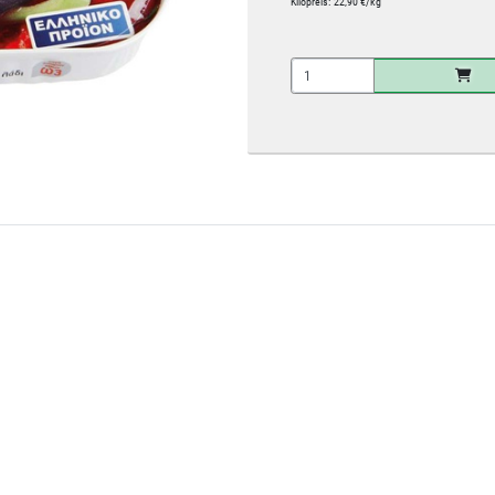
Kilopreis:
22,90 €/kg