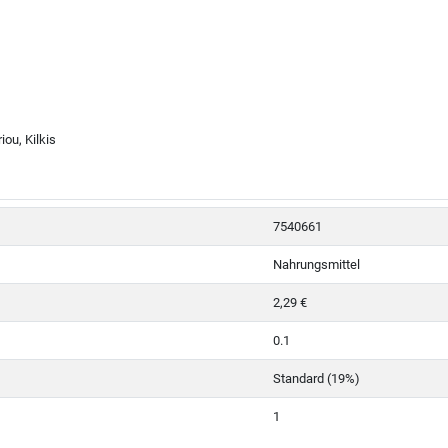
iou, Kilkis
7540661
Nahrungsmittel
2,29 €
0.1
Standard (19%)
1