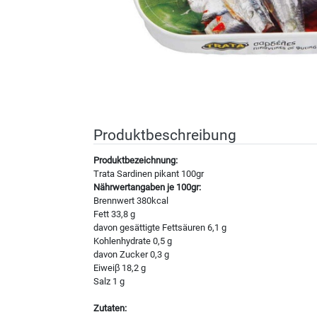
Produktbeschreibung
Produktbezeichnung:
Trata Sardinen pikant 100gr
Nährwertangaben je 100gr:
Brennwert 380kcal
Fett 33,8 g
davon gesättigte Fettsäuren 6,1 g
Kohlenhydrate 0,5 g
davon Zucker 0,3 g
Eiweiβ 18,2 g
Salz 1 g
Zutaten: