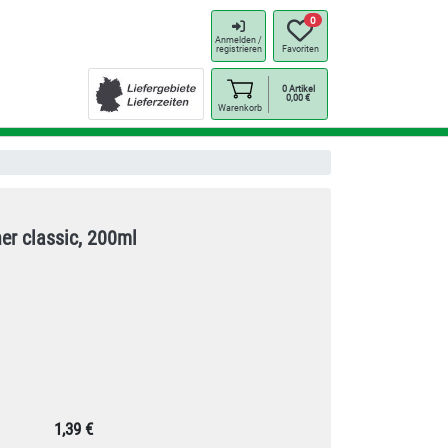
0
Anmelden /
registrieren
Favoriten
0
Artikel
0,00
€
Warenkorb
er classic, 200ml
1,39 €