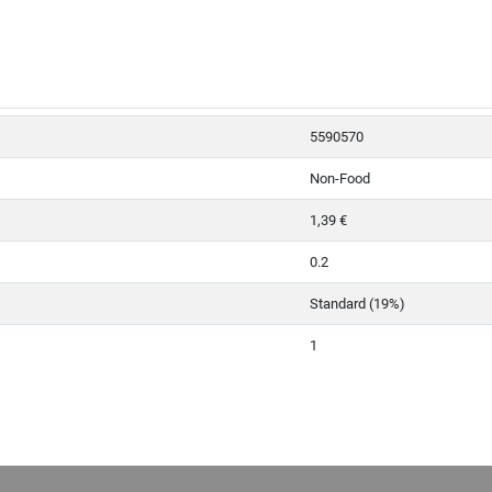
5590570
Non-Food
1,39 €
0.2
Standard (19%)
1