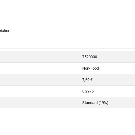
eichen.
7520300
Non-Food
7,69 €
0.2976
Standard (19%)