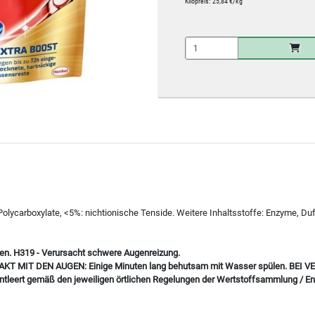
Kilopreis:
25,84 €/kg
Polycarboxylate, <5%: nichtionische Tenside. Weitere Inhaltsstoffe: Enzyme, Du
ufen. H319 - Verursacht schwere Augenreizung.
ONTAKT MIT DEN AUGEN: Einige Minuten lang behutsam mit Wasser spülen. BEI
eert gemäß den jeweiligen örtlichen Regelungen der Wertstoffsammlung / En