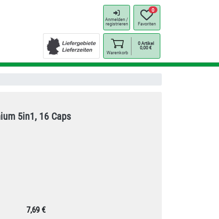
0
Anmelden /
registrieren
Favoriten
0
Artikel
0,00
€
Warenkorb
ium 5in1, 16 Caps
7,69 €