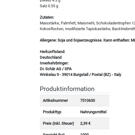
Eiweiß 4.3 g
Salz 0.55 g
Zutaten:
Maisstärke, Palmfett, Maismehl, Schokoladentropfen 
Kokosflocken, modifizierte Tapiokastärke, Backtriebm
Allergene: Soja und Sojaerzeugnisse. Kann enthalten: M
Herkunftsland:
Deutschland
Inverkehrbringer:
Dr. Schär AG / SPA
Winkelau 9 - 39014 Burgstall / Postal (BZ) - Italy
Produktinformation
Artikelnummer
7510630
Produkttyp
Nahrungsmittel
Preis (inkl. Steuer)
2,39 €
Gewicht (kg)
1000.