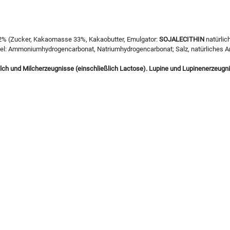
12% (Zucker, Kakaomasse 33%, Kakaobutter, Emulgator:
SOJALECITHIN
natürlic
ittel: Ammoniumhydrogencarbonat, Natriumhydrogencarbonat; Salz, natürliches 
ilch und Milcherzeugnisse (einschließlich Lactose). Lupine und Lupinenerzeugn