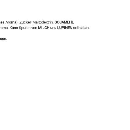
hes Aroma), Zucker, Maltodextrin,
SOJAMEHL
,
Aroma. Kann Spuren von
MILCH und LUPINEN enthalten
isse.