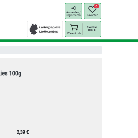
0
Anmelden /
registrieren
Favoriten
0
Artikel
0,00
€
Warenkorb
ies 100g
2,39 €