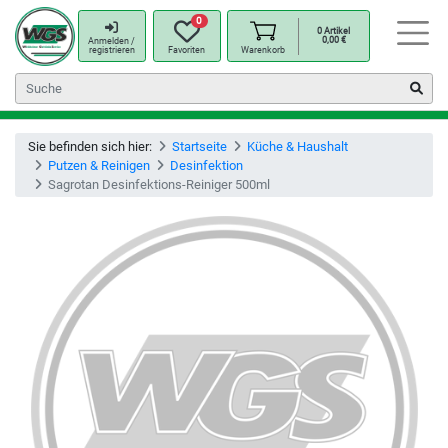
0
0
Artikel
0,00
€
Anmelden /
registrieren
Favoriten
Warenkorb
Sie befinden sich hier:
Startseite
Küche & Haushalt
Putzen & Reinigen
Desinfektion
Sagrotan Desinfektions-Reiniger 500ml