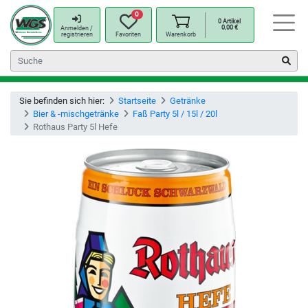
0
0
Artikel
0,00
€
Anmelden /
registrieren
Favoriten
Warenkorb
Sie befinden sich hier:
Startseite
Getränke
Bier & -mischgetränke
Faß Party 5l / 15l / 20l
Rothaus Party 5l Hefe