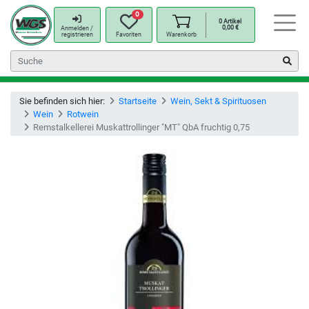
0
0
Artikel
0,00
€
Anmelden /
registrieren
Favoriten
Warenkorb
Sie befinden sich hier:
Startseite
Wein, Sekt & Spirituosen
Wein
Rotwein
Remstalkellerei Muskattrollinger "MT" QbA fruchtig 0,75