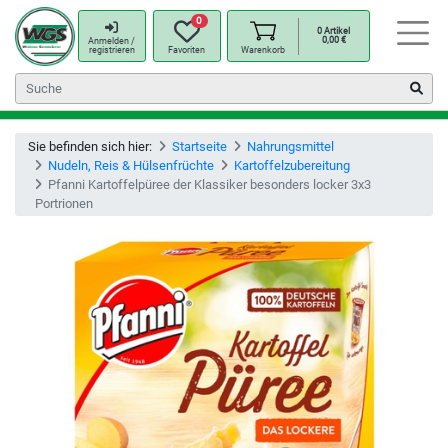
0
0
Artikel
0,00
€
Anmelden /
registrieren
Favoriten
Warenkorb
Sie befinden sich hier:
Startseite
Nahrungsmittel
Nudeln, Reis & Hülsenfrüchte
Kartoffelzubereitung
Pfanni Kartoffelpüree der Klassiker besonders locker 3x3
Portrionen