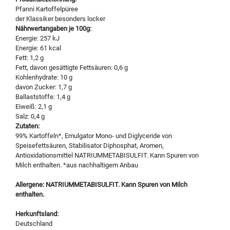
Pfanni Kartoffelpüree
der Klassiker besonders locker
Nährwertangaben je 100g:
Energie: 257 kJ
Energie: 61 kcal
Fett: 1,2 g
Fett, davon gesättigte Fettsäuren: 0,6 g
Kohlenhydrate: 10 g
davon Zucker: 1,7 g
Ballaststoffe: 1,4 g
Eiweiß: 2,1 g
Salz: 0,4 g
Zutaten:
99% Kartoffeln*, Emulgator Mono- und Diglyceride von
Speisefettsäuren, Stabilisator Diphosphat, Aromen,
Antioxidationsmittel NATRIUMMETABISULFIT. Kann Spuren von
Milch enthalten. *aus nachhaltigem Anbau
Allergene: NATRIUMMETABISULFIT. Kann Spuren von Milch
enthalten.
Herkunftsland:
Deutschland