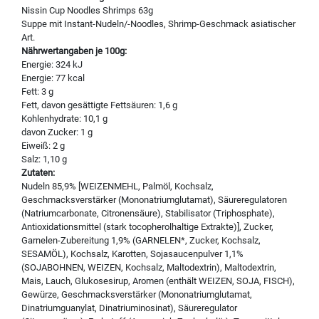
Nissin Cup Noodles Shrimps 63g
Suppe mit Instant-Nudeln/-Noodles, Shrimp-Geschmack asiatischer
Art.
Nährwertangaben je 100g:
Energie: 324 kJ
Energie: 77 kcal
Fett: 3 g
Fett, davon gesättigte Fettsäuren: 1,6 g
Kohlenhydrate: 10,1 g
davon Zucker: 1 g
Eiweiß: 2 g
Salz: 1,10 g
Zutaten:
Nudeln 85,9% [WEIZENMEHL, Palmöl, Kochsalz,
Geschmacksverstärker (Mononatriumglutamat), Säureregulatoren
(Natriumcarbonate, Citronensäure), Stabilisator (Triphosphate),
Antioxidationsmittel (stark tocopherolhaltige Extrakte)], Zucker,
Garnelen-Zubereitung 1,9% (GARNELEN*, Zucker, Kochsalz,
SESAMÖL), Kochsalz, Karotten, Sojasaucenpulver 1,1%
(SOJABOHNEN, WEIZEN, Kochsalz, Maltodextrin), Maltodextrin,
Mais, Lauch, Glukosesirup, Aromen (enthält WEIZEN, SOJA, FISCH),
Gewürze, Geschmacksverstärker (Mononatriumglutamat,
Dinatriumguanylat, Dinatriuminosinat), Säureregulator