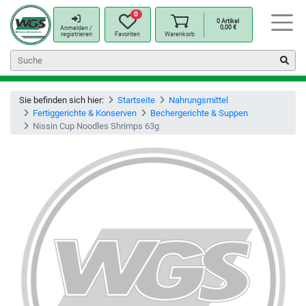
0
0
Artikel
0,00
€
Anmelden /
registrieren
Favoriten
Warenkorb
Sie befinden sich hier:
Startseite
Nahrungsmittel
Fertiggerichte & Konserven
Bechergerichte & Suppen
Nissin Cup Noodles Shrimps 63g