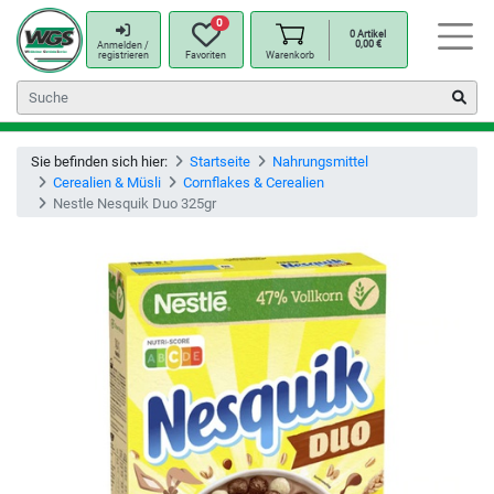
0
0
Artikel
0,00
€
Anmelden /
registrieren
Favoriten
Warenkorb
Sie befinden sich hier:
Startseite
Nahrungsmittel
Cerealien & Müsli
Cornflakes & Cerealien
Nestle Nesquik Duo 325gr