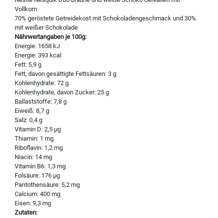
Vollkorn
70% geröstete Getreidekost mit Schokoladengeschmack und 30%
mit weißer Schokolade
Nährwertangaben je 100g:
Energie: 1658 kJ
Energie: 393 kcal
Fett: 5,9 g
Fett, davon gesättigte Fettsäuren: 3 g
Kohlenhydrate: 72 g
Kohlenhydrate, davon Zucker: 25 g
Ballaststoffe: 7,8 g
Eiweiß: 8,7 g
Salz: 0,4 g
Vitamin D: 2,5 µg
Thiamin: 1 mg
Riboflavin: 1,2 mg
Niacin: 14 mg
Vitamin B6: 1,3 mg
Folsäure: 176 µg
Pantothensäure: 5,2 mg
Calcium: 400 mg
Eisen: 9,3 mg
Zutaten: