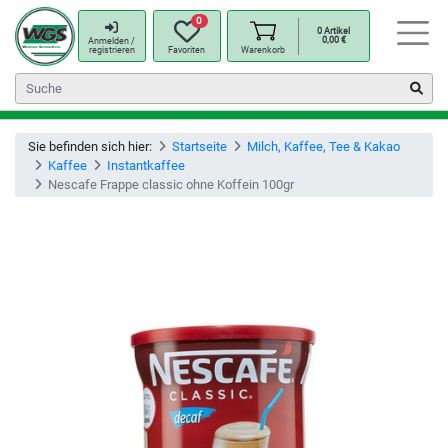
0
0
Artikel
0,00
€
Anmelden /
registrieren
Favoriten
Warenkorb
Sie befinden sich hier:
Startseite
Milch, Kaffee, Tee & Kakao
Kaffee
Instantkaffee
Nescafe Frappe classic ohne Koffein 100gr