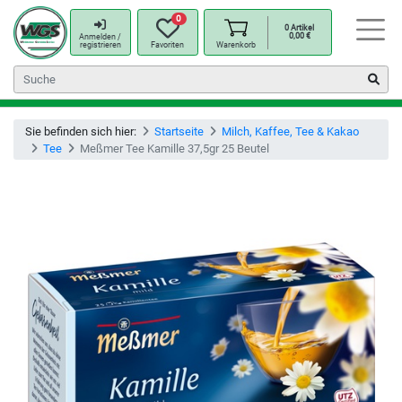
0
0
Artikel
0,00
€
Anmelden /
registrieren
Favoriten
Warenkorb
Sie befinden sich hier:
Startseite
Milch, Kaffee, Tee & Kakao
Tee
Meßmer Tee Kamille 37,5gr 25 Beutel