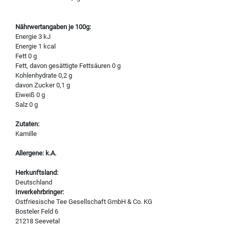
Nährwertangaben je 100g:
Energie 3 kJ
Energie 1 kcal
Fett 0 g
Fett, davon gesättigte Fettsäuren 0 g
Kohlenhydrate 0,2 g
davon Zucker 0,1 g
Eiweiß 0 g
Salz 0 g
Zutaten:
Kamille
Allergene: k.A.
Herkunftsland:
Deutschland
Inverkehrbringer:
Ostfriesische Tee Gesellschaft GmbH & Co. KG
Bosteler Feld 6
21218 Seevetal