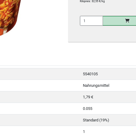
Kilopreis:
32,55 €/kg
5540105
Nahrungsmittel
1,79 €
0.055
Standard (19%)
1