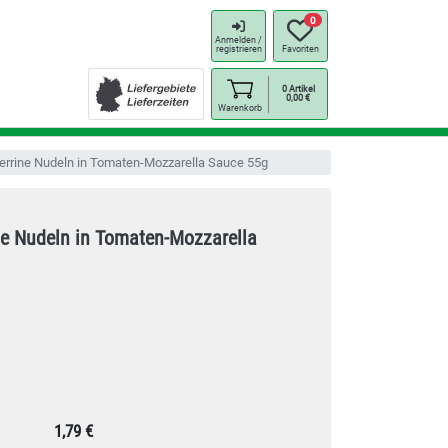
0
Anmelden /
registrieren
Favoriten
0
Artikel
0,00
€
Warenkorb
errine Nudeln in Tomaten-Mozzarella Sauce 55g
ne Nudeln in Tomaten-Mozzarella
1,79 €