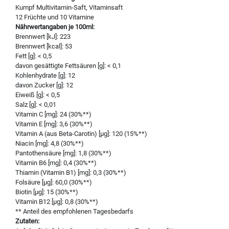
Kumpf Multivitamin-Saft, Vitaminsaft
12 Früchte und 10 Vitamine
Nährwertangaben je 100ml:
Brennwert [kJ]: 223
Brennwert [kcal]: 53
Fett [g]: < 0,5
davon gesättigte Fettsäuren [g]: < 0,1
Kohlenhydrate [g]: 12
davon Zucker [g]: 12
Eiweiß [g]: < 0,5
Salz [g]: < 0,01
Vitamin C [mg]: 24 (30%**)
Vitamin E [mg]: 3,6 (30%**)
Vitamin A (aus Beta-Carotin) [µg]: 120 (15%**)
Niacin [mg]: 4,8 (30%**)
Pantothensäure [mg]: 1,8 (30%**)
Vitamin B6 [mg]: 0,4 (30%**)
Thiamin (Vitamin B1) [mg]: 0,3 (30%**)
Folsäure [µg]: 60,0 (30%**)
Biotin [µg]: 15 (30%**)
Vitamin B12 [µg]: 0,8 (30%**)
** Anteil des empfohlenen Tagesbedarfs
Zutaten: