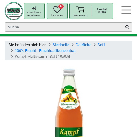
0
0
Artikel
0,00
€
Anmelden /
registrieren
Favoriten
Warenkorb
Sie befinden sich hier:
Startseite
Getränke
Saft
100% Frucht - Fruchtsaftkonzentrat
Kumpf Multivitamin-Saft 10x0.5l