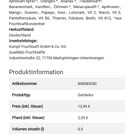
Apfelsaft Apfel-*, Orangen-*, Ananas-*, Traubensaft*,
Bananenmark, Karotten-, Zitronen-*, Maracujasaft-*, Aprikosen-,
Mango-, Guaven-, Papaya-, Kiwi-, Lulomark, Vit. C, Niacin, Vit. E,
Pantothensäure, Vit. B6, Thiamin, Folsäure, Biotin, Vit. B12, *aus
Fruchtsaftkonzentrat
Herkunftsland:
Deutschland
Inverkehrbringer:
Kumpf Fruchtsaft GmbH & Co. KG
Qualitäts-Fruchtsäfte
Industriestraße 22, 71706 Markgröningen-Unterriexingen
Produktinformation
Artikelnummer
840083050
Produkttyp
Getränke
Preis (inkl. Steuer)
13,99 €
Pfand (inkl. Steuer)
2,30 €
Volumen einzeln (l)
0.5