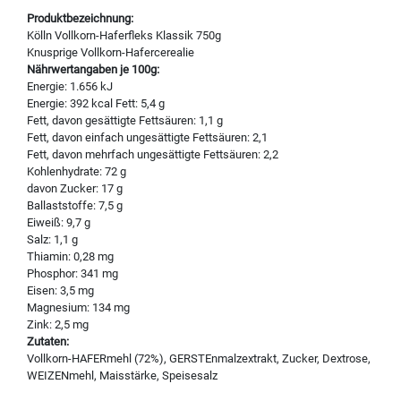
Produktbezeichnung:
Kölln Vollkorn-Haferfleks Klassik 750g
Knusprige Vollkorn-Hafercerealie
Nährwertangaben je 100g:
Energie: 1.656 kJ
Energie: 392 kcal Fett: 5,4 g
Fett, davon gesättigte Fettsäuren: 1,1 g
Fett, davon einfach ungesättigte Fettsäuren: 2,1
Fett, davon mehrfach ungesättigte Fettsäuren: 2,2
Kohlenhydrate: 72 g
davon Zucker: 17 g
Ballaststoffe: 7,5 g
Eiweiß: 9,7 g
Salz: 1,1 g
Thiamin: 0,28 mg
Phosphor: 341 mg
Eisen: 3,5 mg
Magnesium: 134 mg
Zink: 2,5 mg
Zutaten:
Vollkorn-HAFERmehl (72%), GERSTEnmalzextrakt, Zucker, Dextrose,
WEIZENmehl, Maisstärke, Speisesalz