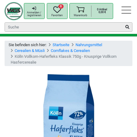
0
0
Artikel
0,00
€
Anmelden /
registrieren
Favoriten
Warenkorb
Sie befinden sich hier:
Startseite
Nahrungsmittel
Cerealien & Müsli
Cornflakes & Cerealien
Kölln Vollkorn-Haferfleks Klassik 750g - Knusprige Vollkorn
Hasfercerealie