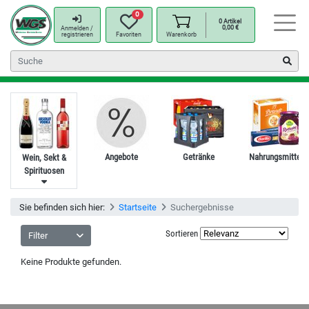
0
0
Artikel
0,00
€
Anmelden /
registrieren
Favoriten
Warenkorb
Angebote
Getränke
Nahrungsmittel
Wein, Sekt &
Spirituosen
Sie befinden sich hier:
Startseite
Suchergebnisse
Sortieren
Filter
Keine Produkte gefunden.