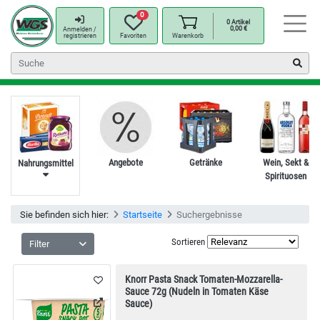
0
0
Artikel
0,00
€
Anmelden /
registrieren
Favoriten
Warenkorb
Angebote
Getränke
Wein, Sekt &
Nahrungsmittel
Spirituosen
Sie befinden sich hier:
Startseite
Suchergebnisse
Sortieren
Filter
Knorr Pasta Snack Tomaten-Mozzarella-
Sauce 72g (Nudeln in Tomaten Käse
Sauce)