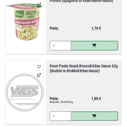
Portion (Spaghetti in Käse-Sahne-Sauce)
Preis:
1,79 €
Knorr Pasta Snack Broccoli-Käse Sauce 62g
(Nudeln in Brokkoli-Käse-Sauce)
Preis:
1,89 €
Kilopreis:
30,48 €/kg