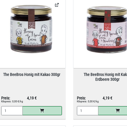
The BeeBros Honig mit Kakao 300gr
The BeeBros Honig mit Ka
Erdbeere 300gr
Preis:
4,19 €
Preis:
4,19 €
Kilopreis:
0,00 €/kg
Kilopreis:
0,00 €/kg