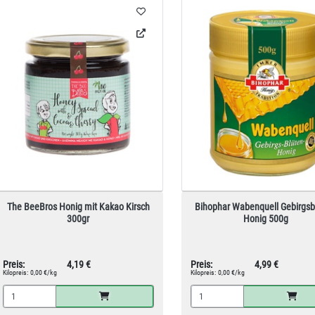
The BeeBros Honig mit Kakao Kirsch
Bihophar Wabenquell Gebirgsb
300gr
Honig 500g
Preis:
4,19 €
Preis:
4,99 €
Kilopreis:
0,00 €/kg
Kilopreis:
0,00 €/kg