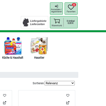
0
Anmelden /
registrieren
Favoriten
0
Artikel
0,00
€
Warenkorb
Küche & Haushalt
Haustier
Sortieren