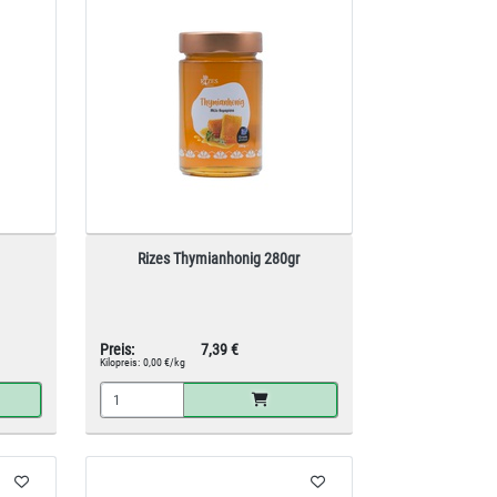
Rizes Thymianhonig 280gr
Preis:
7,39 €
Kilopreis:
0,00 €/kg