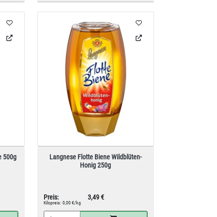
e 500g
Langnese Flotte Biene Wildblüten-
Honig 250g
Preis:
3,49 €
Kilopreis:
0,00 €/kg