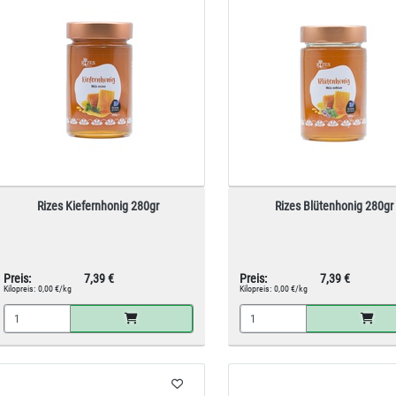
Rizes Kiefernhonig 280gr
Rizes Blütenhonig 280gr
Preis:
7,39 €
Preis:
7,39 €
Kilopreis:
0,00 €/kg
Kilopreis:
0,00 €/kg