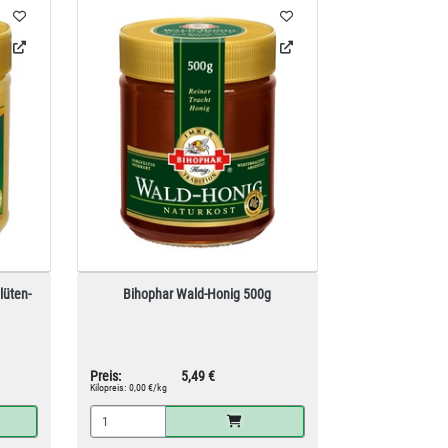
lüten-
Bihophar Wald-Honig 500g
Preis:
5,49 €
Kilopreis:
0,00 €/kg