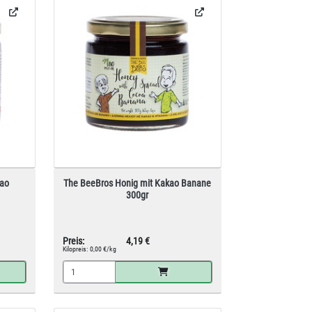
kao
The BeeBros Honig mit Kakao Banane
300gr
Preis:
4,19 €
Kilopreis:
0,00 €/kg