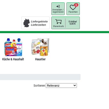
0
Anmelden /
registrieren
Favoriten
0
Artikel
0,00
€
Warenkorb
Küche & Haushalt
Haustier
Sortieren