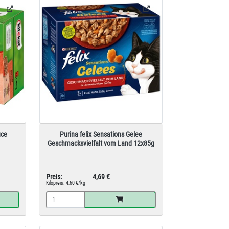
uce
Purina felix Sensations Gelee
Geschmacksvielfalt vom Land 12x85g
Preis:
4,69 €
Kilopreis:
4,60 €/kg