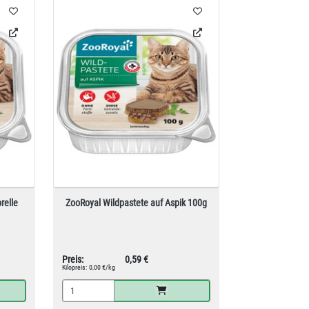
relle
ZooRoyal Wildpastete auf Aspik 100g
Preis:
0,59 €
Kilopreis:
0,00 €/kg