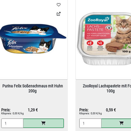
Purina Felix Soßenschmaus mit Huhn
ZooRoyal Lachspastete mit Fo
200g
100g
Preis:
1,29 €
Preis:
0,59 €
Kilopreis:
0,00 €/kg
Kilopreis:
0,00 €/kg