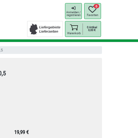
0
Anmelden /
registrieren
Favoriten
0
Artikel
0,00
€
Warenkorb
,5
0,5
19,99 €