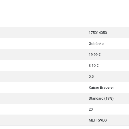
175014050
Getränke
19,99 €
3,10 €
0.5
Kaiser Brauerei
Standard (19%)
20
MEHRWEG