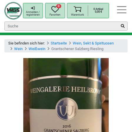
0
0
Artikel
0,00
€
Anmelden /
registrieren
Favoriten
Warenkorb
Sie befinden sich hier:
Startseite
Wein, Sekt & Spirituosen
Wein
Weißwein
Grantschener Salzberg Riesling