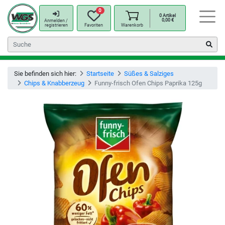
0
0
Artikel
0,00
€
Anmelden /
registrieren
Favoriten
Warenkorb
Sie befinden sich hier:
Startseite
Süßes & Salziges
Chips & Knabberzeug
Funny-frisch Ofen Chips Paprika 125g