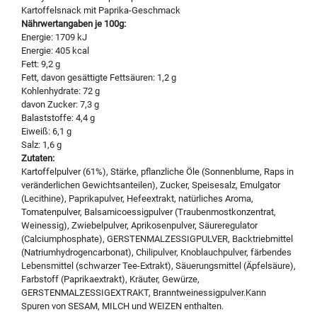
Kartoffelsnack mit Paprika-Geschmack
Nährwertangaben je 100g:
Energie: 1709 kJ
Energie: 405 kcal
Fett: 9,2 g
Fett, davon gesättigte Fettsäuren: 1,2 g
Kohlenhydrate: 72 g
davon Zucker: 7,3 g
Balaststoffe: 4,4 g
Eiweiß: 6,1 g
Salz: 1,6 g
Zutaten:
Kartoffelpulver (61%), Stärke, pflanzliche Öle (Sonnenblume, Raps in
veränderlichen Gewichtsanteilen), Zucker, Speisesalz, Emulgator
(Lecithine), Paprikapulver, Hefeextrakt, natürliches Aroma,
Tomatenpulver, Balsamicoessigpulver (Traubenmostkonzentrat,
Weinessig), Zwiebelpulver, Aprikosenpulver, Säureregulator
(Calciumphosphate), GERSTENMALZESSIGPULVER, Backtriebmittel
(Natriumhydrogencarbonat), Chilipulver, Knoblauchpulver, färbendes
Lebensmittel (schwarzer Tee-Extrakt), Säuerungsmittel (Äpfelsäure),
Farbstoff (Paprikaextrakt), Kräuter, Gewürze,
GERSTENMALZESSIGEXTRAKT, Branntweinessigpulver.Kann
Spuren von SESAM, MILCH und WEIZEN enthalten.