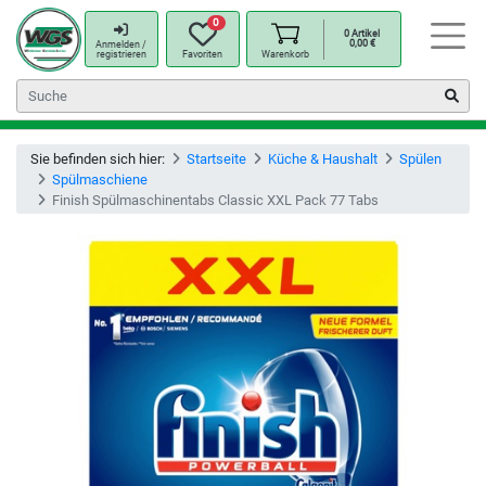
0
0
Artikel
0,00
€
Anmelden /
registrieren
Favoriten
Warenkorb
Sie befinden sich hier:
Startseite
Küche & Haushalt
Spülen
Spülmaschiene
Finish Spülmaschinentabs Classic XXL Pack 77 Tabs