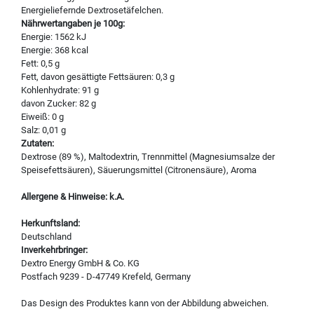
Energieliefernde Dextrosetäfelchen.
Nährwertangaben je 100g:
Energie: 1562 kJ
Energie: 368 kcal
Fett: 0,5 g
Fett, davon gesättigte Fettsäuren: 0,3 g
Kohlenhydrate: 91 g
davon Zucker: 82 g
Eiweiß: 0 g
Salz: 0,01 g
Zutaten:
Dextrose (89 %), Maltodextrin, Trennmittel (Magnesiumsalze der
Speisefettsäuren), Säuerungsmittel (Citronensäure), Aroma
Allergene & Hinweise: k.A.
Herkunftsland:
Deutschland
Inverkehrbringer:
Dextro Energy GmbH & Co. KG
Postfach 9239 - D-47749 Krefeld, Germany
Das Design des Produktes kann von der Abbildung abweichen.