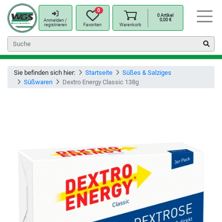
0
0
Artikel
0,00
€
Anmelden /
registrieren
Favoriten
Warenkorb
Sie befinden sich hier:
Startseite
Süßes & Salziges
Süßwaren
Dextro Energy Classic 138g