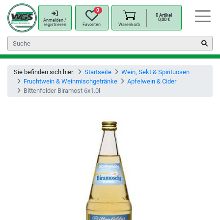
0
0
Artikel
0,00
€
Anmelden /
registrieren
Favoriten
Warenkorb
Sie befinden sich hier:
Startseite
Wein, Sekt & Spirituosen
Fruchtwein & Weinmischgetränke
Apfelwein & Cider
Bittenfelder Biramost 6x1.0l