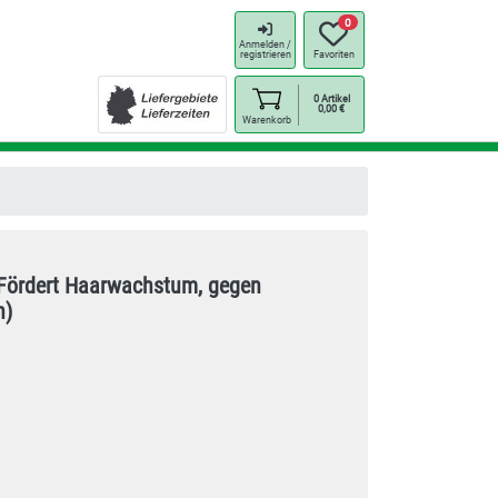
0
Anmelden /
registrieren
Favoriten
0
Artikel
0,00
€
Warenkorb
(Fördert Haarwachstum, gegen
n)