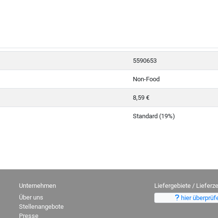
5590653
Non-Food
8,59 €
Standard (19%)
Unternehmen
Liefergebiete / Lieferze
Über uns
hier überprüf
Stellenangebote
Presse