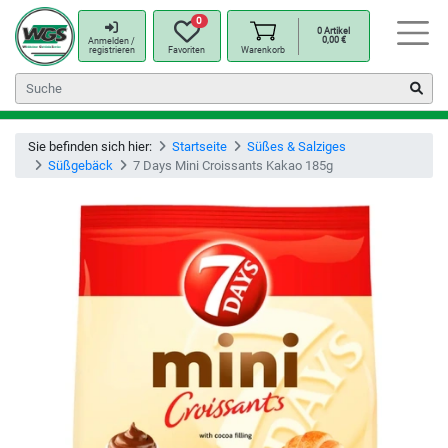
0
0
Artikel
0,00
€
Anmelden /
registrieren
Favoriten
Warenkorb
Sie befinden sich hier:
Startseite
Süßes & Salziges
Süßgebäck
7 Days Mini Croissants Kakao 185g