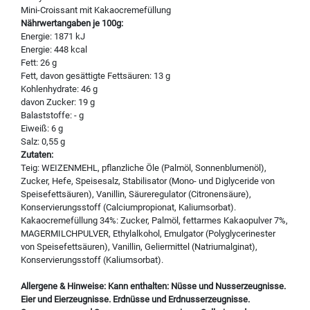
Mini-Croissant mit Kakaocremefüllung
Nährwertangaben je 100g:
Energie: 1871 kJ
Energie: 448 kcal
Fett: 26 g
Fett, davon gesättigte Fettsäuren: 13 g
Kohlenhydrate: 46 g
davon Zucker: 19 g
Balaststoffe: - g
Eiweiß: 6 g
Salz: 0,55 g
Zutaten:
Teig: WEIZENMEHL, pflanzliche Öle (Palmöl, Sonnenblumenöl),
Zucker, Hefe, Speisesalz, Stabilisator (Mono- und Diglyceride von
Speisefettsäuren), Vanillin, Säureregulator (Citronensäure),
Konservierungsstoff (Calciumpropionat, Kaliumsorbat).
Kakaocremefüllung 34%: Zucker, Palmöl, fettarmes Kakaopulver 7%,
MAGERMILCHPULVER, Ethylalkohol, Emulgator (Polyglycerinester
von Speisefettsäuren), Vanillin, Geliermittel (Natriumalginat),
Konservierungsstoff (Kaliumsorbat).
Allergene & Hinweise: Kann enthalten: Nüsse und Nusserzeugnisse.
Eier und Eierzeugnisse. Erdnüsse und Erdnusserzeugnisse.